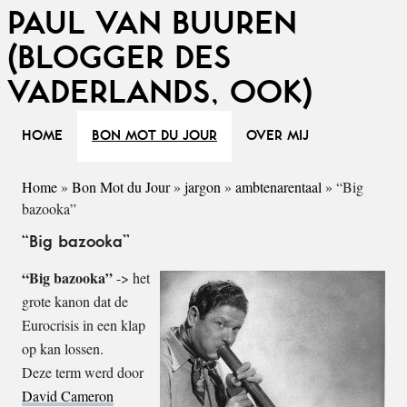
PAUL VAN BUUREN
(BLOGGER DES
VADERLANDS, OOK)
HOME
BON MOT DU JOUR
OVER MIJ
Home
»
Bon Mot du Jour
»
jargon
»
ambtenarentaal
»
“Big
bazooka”
“Big bazooka”
“Big bazooka”
-> het
grote kanon dat de
Eurocrisis in een klap
op kan lossen.
Deze term werd door
David Cameron