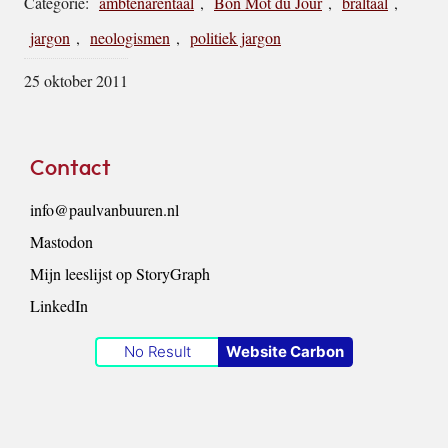
Categorie:
ambtenarentaal
,
Bon Mot du Jour
,
braltaal
,
jargon
,
neologismen
,
politiek jargon
25 oktober 2011
Footer
Contact
info@paulvanbuuren.nl
Mastodon
Mijn leeslijst op StoryGraph
LinkedIn
No Result
Website Carbon