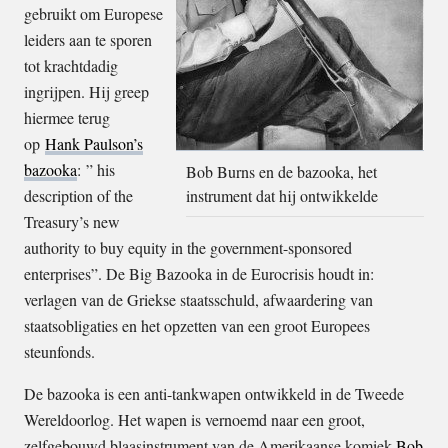
gebruikt om Europese
leiders aan te sporen
tot krachtdadig
ingrijpen. Hij greep
hiermee terug
op
Hank Paulson’s
bazooka
: ” his
Bob Burns en de bazooka, het
description of the
instrument dat hij ontwikkelde
Treasury’s new
authority to buy equity in the government-sponsored
enterprises”. De Big Bazooka in de Eurocrisis houdt in:
verlagen van de Griekse staatsschuld, afwaardering van
staatsobligaties en het opzetten van een groot Europees
steunfonds.
De bazooka is een anti-tankwapen ontwikkeld in de Tweede
Wereldoorlog. Het wapen is vernoemd naar een groot,
zelfgebouwd blaasinstrument van de Amerikaanse komiek
Bob