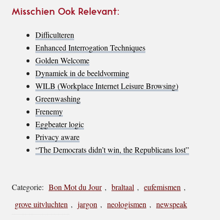
Misschien Ook Relevant:
Difficulteren
Enhanced Interrogation Techniques
Golden Welcome
Dynamiek in de beeldvorming
WILB (Workplace Internet Leisure Browsing)
Greenwashing
Frenemy
Eggbeater logic
Privacy aware
“The Democrats didn’t win, the Republicans lost”
Categorie:
Bon Mot du Jour
,
braltaal
,
eufemismen
,
grove uitvluchten
,
jargon
,
neologismen
,
newspeak