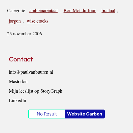
Categorie:
ambtenarentaal
,
Bon Mot du Jour
,
braltaal
,
jargon
,
wise cracks
25 november 2006
Footer
Contact
info@paulvanbuuren.nl
Mastodon
Mijn leeslijst op StoryGraph
LinkedIn
No Result
Website Carbon