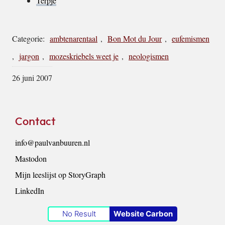
Terpje
Categorie:
ambtenarentaal
,
Bon Mot du Jour
,
eufemismen
,
jargon
,
mozeskriebels weet je
,
neologismen
26 juni 2007
Footer
Contact
info@paulvanbuuren.nl
Mastodon
Mijn leeslijst op StoryGraph
LinkedIn
No Result
Website Carbon