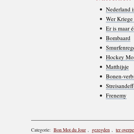
Nederland i
Wer Kriege 
Er is maar 
Bombaard
Smurfenreg
Hockey M
Matthijsje
Bonen-verb
Streisandeff
Frenemy
Categorie:
Bon Mot du Jour
,
gezegden
,
ter overp