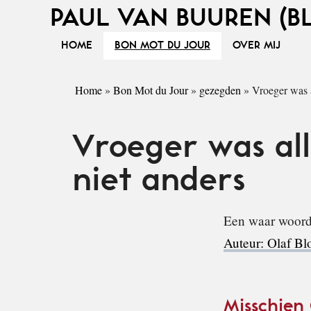
PAUL VAN BUUREN (B
HOME
BON MOT DU JOUR
OVER MIJ
Home
»
Bon Mot du Jour
»
gezegden
»
Vroeger was a
Vroeger was all
niet anders
Een waar woord 
Auteur: Olaf B
Misschien