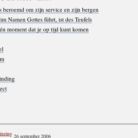
s beroemd om zijn service en zijn bergen
im Namen Gottes führt, ist des Teufels
één moment dat je op tijd kunt komen
el
om
inding
ect
einzing
26 september 2006