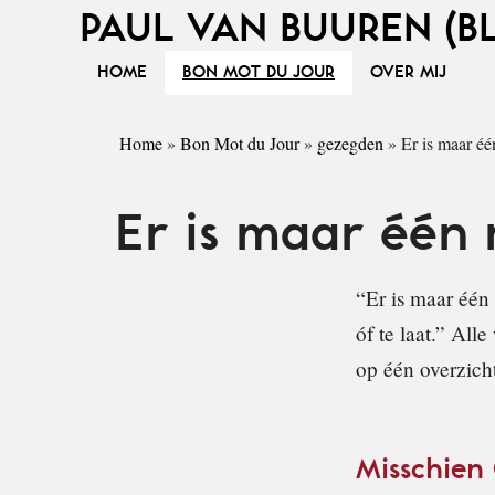
PAUL VAN BUUREN (B
HOME
BON MOT DU JOUR
OVER MIJ
Home
»
Bon Mot du Jour
»
gezegden
»
Er is maar éé
Er is maar één
“Er is maar één 
óf te laat.” All
op één overzich
Misschien