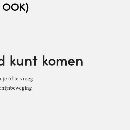
 OOK)
jd kunt komen
 je óf te vroeg,
schijnbeweging