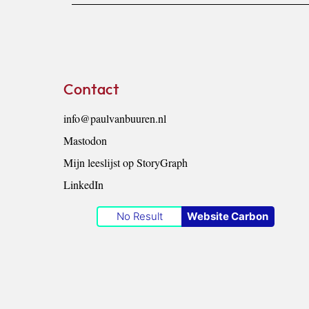
Footer
Contact
info@paulvanbuuren.nl
Mastodon
Mijn leeslijst op StoryGraph
LinkedIn
No Result
Website Carbon