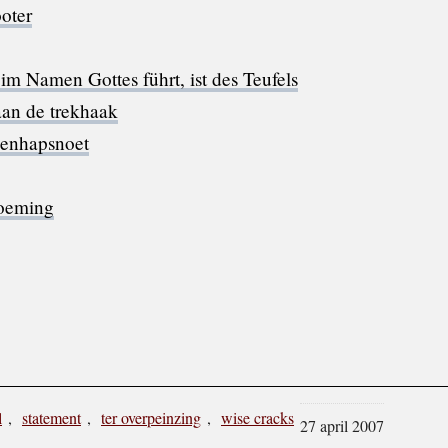
oter
im Namen Gottes führt, ist des Teufels
aan de trekhaak
enhapsnoet
oeming
l
,
statement
,
ter overpeinzing
,
wise cracks
27 april 2007