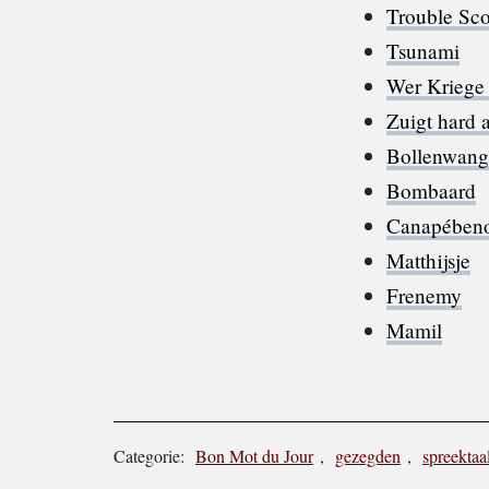
Trouble Sco
Tsunami
Wer Kriege 
Zuigt hard 
Bollenwang
Bombaard
Canapében
Matthijsje
Frenemy
Mamil
Categorie:
Bon Mot du Jour
,
gezegden
,
spreektaa