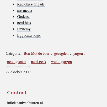
Radiokies-brigade
me-media
Godcast
nerd bias
Frenemy
Eggbeater logic
Categorie:
Bon Mot du Jour
,
gezegden
,
jargon
,
neologismen
,
nerdspeak
,
weblogjargon
22 oktober 2009
Footer
Contact
info@paulvanbuuren.nl