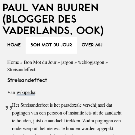
PAUL VAN BUUREN
(BLOGGER DES
VADERLANDS, OOK)
HOME
BON MOT DU JOUR
OVER MIJ
Home
»
Bon Mot du Jour
»
jargon
»
weblogjargon
»
Streisandeffect
Streisandeffect
Van
wikipedia
:
Het Streisandeffect is het paradoxale verschijnsel dat
pogingen van een persoon of instantie iets uit de aandacht
te houden, juist de aandacht trekken. Zodra pogingen een
onderwerp uit het nieuws te houden worden opgepikt