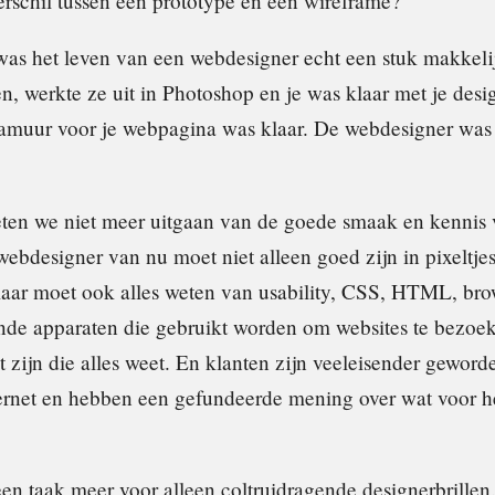
verschil tussen een prototype en een wireframe?
 was het leven van een webdesigner echt een stuk makkeli
n, werkte ze uit in Photoshop en je was klaar met je des
plamuur voor je webpagina was klaar. De webdesigner was
.
en we niet meer uitgaan van de goede smaak en kennis 
ebdesigner van nu moet niet alleen goed zijn in pixeltje
maar moet ook alles weten van usability, CSS, HTML, bro
ende apparaten die gebruikt worden om websites te bezoe
zijn die alles weet. En klanten zijn veeleisender geworde
ternet en hebben een gefundeerde mening over wat voor 
en taak meer voor alleen coltruidragende designerbrillen