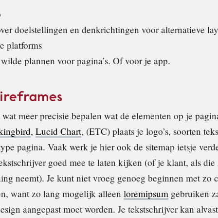
p
ver doelstellingen en denkrichtingen voor alternatieve la
e platforms
 wilde plannen voor pagina’s. Of voor je app.
Wireframes
t wat meer precisie bepalen wat de elementen op je pagina
ingbird
,
Lucid Chart
, (ETC) plaats je logo’s, soorten tek
ype pagina. Vaak werk je hier ook de sitemap ietsje verder
stschrijver goed mee te laten kijken (of je klant, als die 
ning neemt). Je kunt niet vroeg genoeg beginnen met zo 
en, want zo lang mogelijk alleen
lorem
ipsum
gebruiken zal
design aangepast moet worden. Je tekstschrijver kan alva