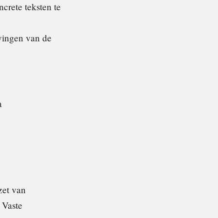
ncrete teksten te
jvingen van de
a
zet van
 Vaste