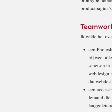
prototype hebbe
productpagina’s
Teamwor
Ik wilde het ove
een Photosh
hij weet all
schetsen in 
webdesign n
dat webdesig
een accessibi
Iemand die 
laaggelette