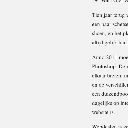
Wat is het 
Tien jaar terug
een paar schetse
slicen, en het 
altijd gelijk had
Anno 2011 moet
Photoshop. De w
elkaar breien, 
en de verschill
een duizendpoot 
dagelijks op in
website is.
Webdesign is ge