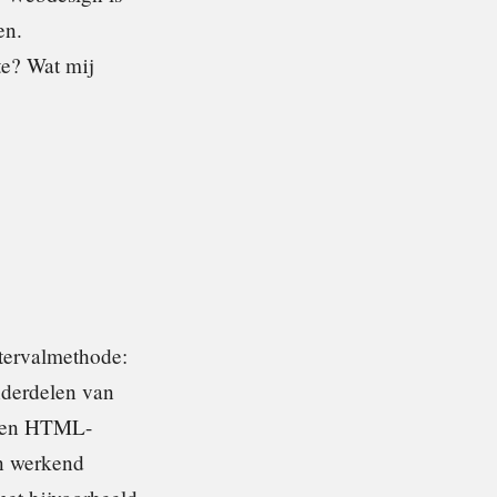
en.
te? Wat mij
atervalmethode:
nderdelen van
 een HTML-
en werkend