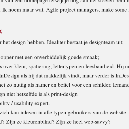
n van een homepage terwijl je nog aan het stoeien bent 
. Ik noem maar wat. Agile project managers, make some 
k
r het design hebben. Idealiter bestaat je designteam uit:
opper met een onverbiddelijk goede smaak;
es over kleur, spatiering, lettertypen en leesbaarheid. Hij 
InDesign als hij dat makkelijk vindt, maar verder is InDe
et zo nuttig als hamer en beitel voor een schilder. Iemand
n niet hetzelfde is als print-design
lity / usability expert.
zich kan inleven in alle typen gebruikers van de website.
rd? Zijn ze kleurenblind? Zijn ze heel web-savvy?