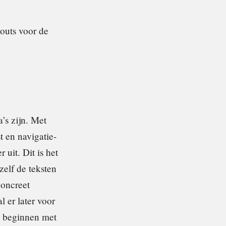
youts voor de
’s zijn. Met
st en navigatie-
 uit. Dit is het
zelf de teksten
concreet
 er later voor
st beginnen met