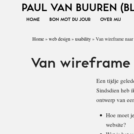
PAUL VAN BUUREN (B
HOME
BON MOT DU JOUR
OVER MIJ
Home
»
web design
»
usability
»
Van wireframe naar r
Van wireframe 
Een tijdje gele
Sindsdien heb i
ontwerp van een
Hoe moet je
website?