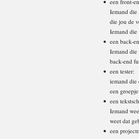
een front-e
Iemand die 
die jou de 
Iemand die 
een back-en
Iemand die 
back-end fun
een tester:
iemand die e
een groepje
een tekstsch
Iemand weet
weet dat geb
een projectm