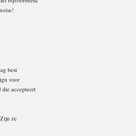
met bijvoorbeeld
noise!
mag best
sign voor
 die accepteert
 Zijn ze