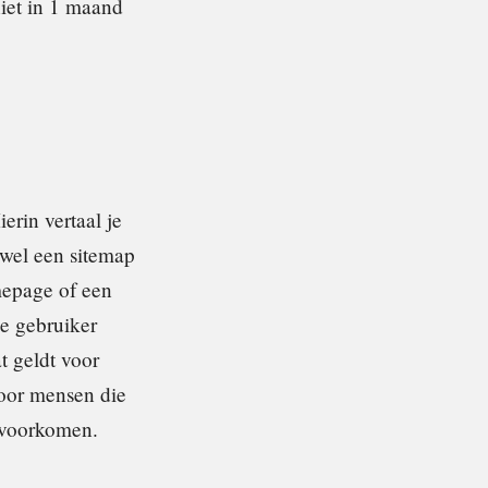
iet in 1 maand
erin vertaal je
owel een sitemap
mepage of een
ke gebruiker
t geldt voor
voor mensen die
 voorkomen.