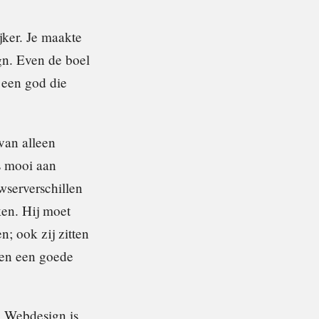
jker. Je maakte
ign. Even de boel
 een god die
van alleen
s mooi aan
wserverschillen
ken. Hij moet
n; ook zij zitten
hen een goede
. Webdesign is