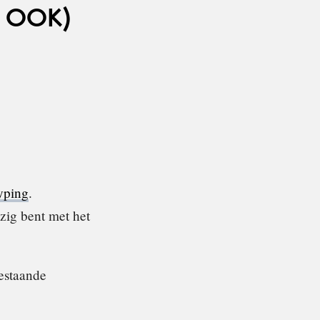
 OOK)
yping
.
zig bent met het
estaande