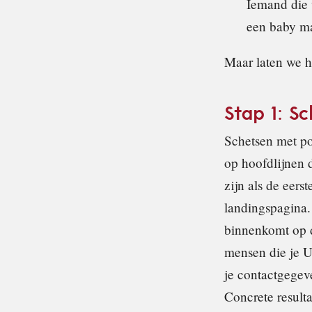
Iemand die 
een baby m
Maar laten we h
Stap 1: S
Schetsen met po
op hoofdlijnen 
zijn als de eer
landingspagina.
binnenkomt op d
mensen die je U
je contactgegev
Concrete resulta