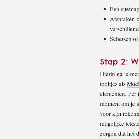
Een sitema
Afspraken o
verschillend
Schetsen of
Stap 2: 
Hierin ga je me
tooltjes als
Mock
elementen. Per t
moment om je tek
voor zijn reken
mogelijke tekst
zorgen dat het 