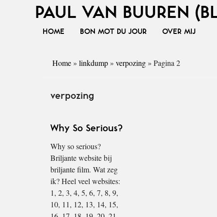
PAUL VAN BUUREN (B
HOME
BON MOT DU JOUR
OVER MIJ
Home
»
linkdump
»
verpozing
»
Pagina 2
verpozing
Why So Serious?
Why so serious?
Briljante website bij
briljante film. Wat zeg
ik? Heel veel websites:
1, 2, 3, 4, 5, 6, 7, 8, 9,
10, 11, 12, 13, 14, 15,
16, 17, 18, 19, 20, 21,