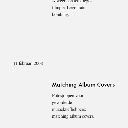
Alweer een leuk lego-
filmpje: Lego train
bombing:
11 februari 2008
Matching Album Covers
Fotosjoppen voor
gevorderde
muziekliefhebbers:
matching album covers.