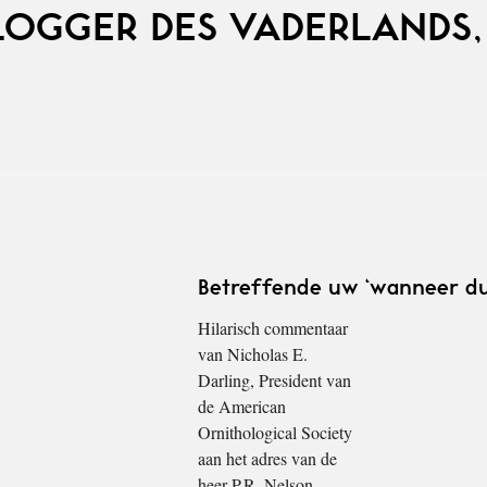
LOGGER DES VADERLANDS,
Betreffende uw ‘wanneer dui
Hilarisch commentaar
van Nicholas E.
Darling, President van
de American
Ornithological Society
aan het adres van de
heer P.R. Nelson,