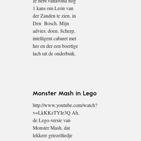
Je hebt vanavond nog
1 kans om León van
der Zanden te zien, in
Den Bosch. Mijn
advies: doen. Scherp,
intelligent cabaret met
her en der een boertige
lach uit de onderbuik.
Monster Mash in Lego
http://www.youtube.com/watch?
v=LkKKzTYIe3Q Ah,
de Lego-versie van
Monster Mash, dat
lekkere griezelliedje