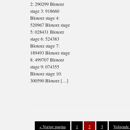
2: 290299 Bloxorz
stage 3: 918660
Bloxorz stage 4:
520967 Bloxorz stage
5: 028431 Bloxorz
stage 6: 524383
Bloxorz stage 7:
189493 Bloxorz stage
8: 499707 Bloxorz
stage 9: 074355
Bloxorz stage 10:
300590 Bloxorz […]
Ga
Pagina
Pagina
Pagina
Ga
«
Vorige pagina
1
2
3
Volgende 