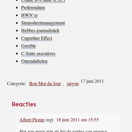
Preferendum
HWN’er
Struissheetmanagement
Hebbes-journalistiek
Cupertino Effect
Greeble
C-Suite executives
Onrendabelen
17 juni 2011
Categorie:
Bon Mot du Jour
,
jargon
Lees
Reacties
Interacties
Albert Plomp
zegt
18 juni 2011 om 15:55
Het zou mooi zijn als bij de aanleg van nieuwe