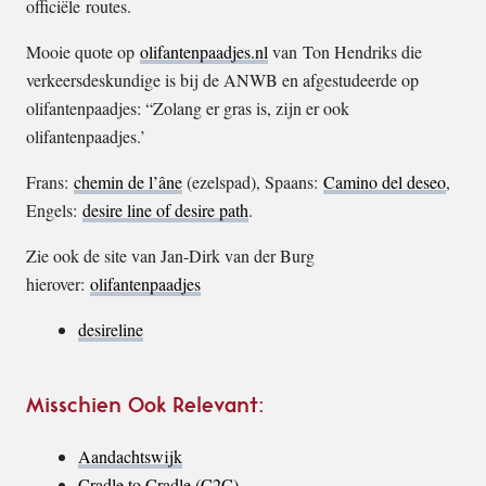
officiële routes.
Mooie quote op
olifantenpaadjes.nl
van Ton Hendriks die
verkeersdeskundige is bij de ANWB en afgestudeerde op
olifantenpaadjes: “Zolang er gras is, zijn er ook
olifantenpaadjes.’
Frans:
chemin de l’âne
(ezelspad), Spaans:
Camino del deseo
,
Engels:
desire line of desire path
.
Zie ook de site van Jan-Dirk van der Burg
hierover:
olifantenpaadjes
desireline
Misschien Ook Relevant:
Aandachtswijk
Cradle to Cradle (C2C)