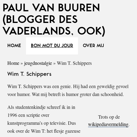
PAUL VAN BUUREN
(BLOGGER DES
VADERLANDS, OOK)
HOME
BON MOT DU JOUR
OVER MIJ
Home
»
jeugdnostalgie
»
Wim T. Schippers
Wim T. Schippers
Wim T. Schippers was een genie. Hij had een geweldig gevoel
voor humor. Wat mij betreft is humor groter dan schoonheid.
Als studentenkindje schreef ik in in
1996 een scriptie over
Trots op de
kunstprogramma’s op televisie. Dus
wikipediavermelding
.
ook over de Wim T: het flesje gazeuse