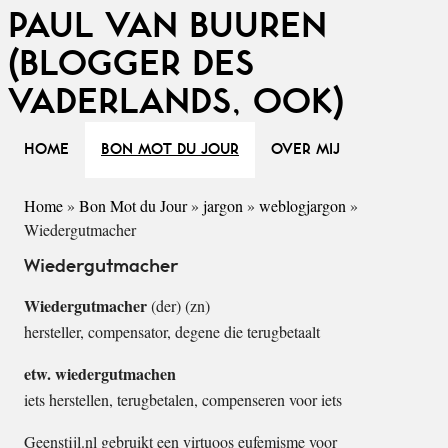
PAUL VAN BUUREN
(BLOGGER DES
VADERLANDS, OOK)
HOME
BON MOT DU JOUR
OVER MIJ
Home
»
Bon Mot du Jour
»
jargon
»
weblogjargon
»
Wiedergutmacher
Wiedergutmacher
Wiedergutmacher
(der) (zn)
hersteller, compensator, degene die terugbetaalt
etw. wiedergutmachen
iets herstellen, terugbetalen, compenseren voor iets
Geenstijl.nl gebruikt een virtuoos eufemisme voor