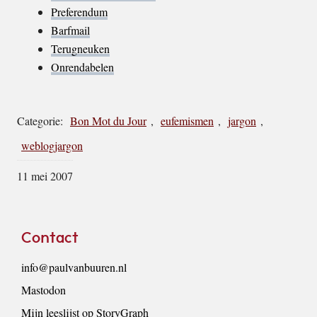
Preferendum
Barfmail
Terugneuken
Onrendabelen
Categorie:
Bon Mot du Jour
,
eufemismen
,
jargon
,
weblogjargon
11 mei 2007
Footer
Contact
info@paulvanbuuren.nl
Mastodon
Mijn leeslijst op StoryGraph