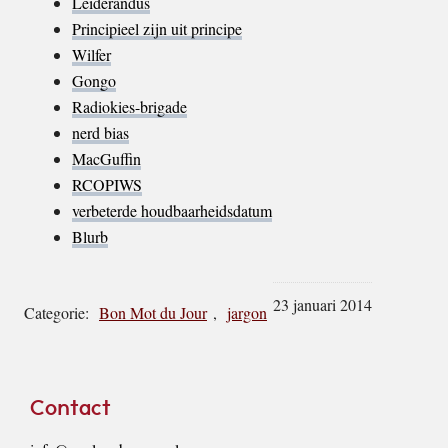
Leiderandus
Principieel zijn uit principe
Wilfer
Gongo
Radiokies-brigade
nerd bias
MacGuffin
RCOPIWS
verbeterde houdbaarheidsdatum
Blurb
23 januari 2014
Categorie:
Bon Mot du Jour
,
jargon
Footer
Contact