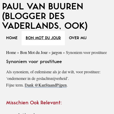
PAUL VAN BUUREN
(BLOGGER DES
VADERLANDS, OOK)
HOME
BON MOT DU JOUR
OVER MIJ
Home
»
Bon Mot du Jour
»
jargon
»
Synoniem voor prostituee
Synoniem voor prostituee
Als synoniem, of eufemisme als je dat wilt, voor prostituee:
‘ondernemer in de geslachtsnijverheid’.
Fijne term.
Dank @KanStaandPijpen
.
Misschien Ook Relevant: