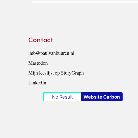
Footer
Contact
info@paulvanbuuren.nl
Mastodon
Mijn leeslijst op StoryGraph
LinkedIn
No Result
Website Carbon