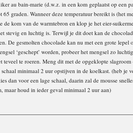
uiker au bain-marie (d.w.z. in een kom geplaatst op een 
tot 65 graden. Wanneer deze temperatuur bereikt is (het m
 je de kom van de warmtebron en klop je het eier-suikerme
 het stevig en luchtig is. Terwijl je dit doet kan de chocol
n. De gesmolten chocolade kan nu met een grote lepel o
mengsel ‘geschept’ worden, probeer het mengsel zo luchtig
t teveel te roeren. Meng dit met de opgeklopte slagroom e
 schaal minimaal 2 uur opstijven in de koelkast. (heb je 
kies dan voor een lage schaal, daarin zal de mousse snelle
, maar houd in ieder geval minimaal 2 uur aan)