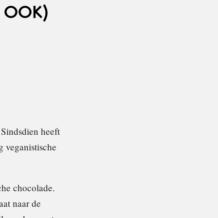
 OOK)
 Sindsdien heeft
g veganistische
che chocolade.
aat naar de