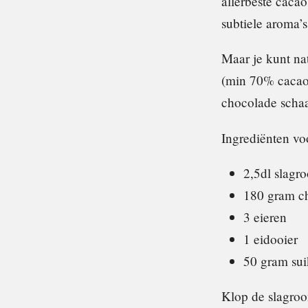
allerbeste cacao
subtiele aroma’s
Maar je kunt na
(min 70% cacao)
chocolade schaaf
Ingrediënten vo
2,5dl slagr
180 gram c
3 eieren
1 eidooier
50 gram sui
Klop de slagroom