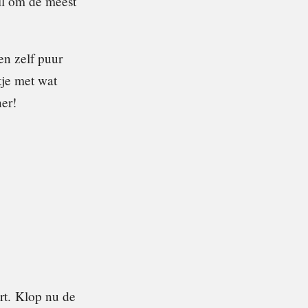
hil om de meest
en zelf puur
tje met wat
ner!
rt. Klop nu de