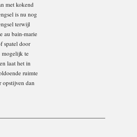
pan met kokend
engsel is nu nog
ngsel terwijl
ade au bain-marie
f spatel door
 mogelijk te
n laat het in
voldoende ruimte
r opstijven dan