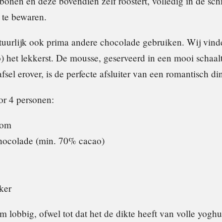
bonen en deze bovendien zelf roostert, volledig in de sc
 te bewaren.
tuurlijk ook prima andere chocolade gebruiken. Wij vind
 het lekkerst. De mousse, geserveerd in een mooi schaal
sel erover, is de perfecte afsluiter van een romantisch di
or 4 personen:
oom
hocolade (min. 70% cacao)
ker
 lobbig, ofwel tot dat het de dikte heeft van volle yoghu