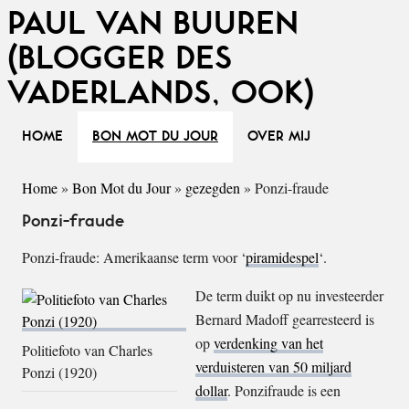
PAUL VAN BUUREN
(BLOGGER DES
VADERLANDS, OOK)
HOME
BON MOT DU JOUR
OVER MIJ
Home
»
Bon Mot du Jour
»
gezegden
»
Ponzi-fraude
Ponzi-fraude
Ponzi-fraude: Amerikaanse term voor ‘
piramidespel
‘.
De term duikt op nu investeerder
Bernard Madoff gearresteerd is
op
verdenking van het
Politiefoto van Charles
verduisteren van 50 miljard
Ponzi (1920)
dollar
. Ponzifraude is een