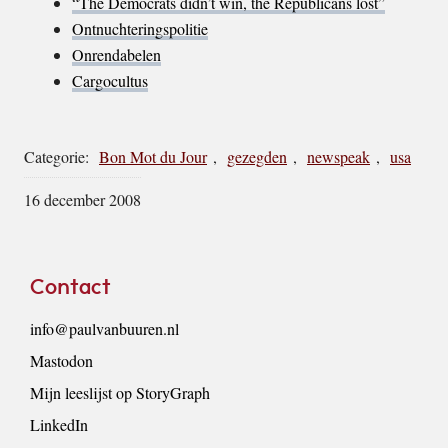
“The Democrats didn’t win, the Republicans lost”
Ontnuchteringspolitie
Onrendabelen
Cargocultus
Categorie:
Bon Mot du Jour
,
gezegden
,
newspeak
,
usa
16 december 2008
Footer
Contact
info@paulvanbuuren.nl
Mastodon
Mijn leeslijst op StoryGraph
LinkedIn