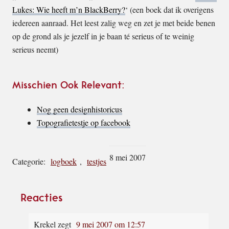
Lukes: Wie heeft m’n BlackBerry?
‘ (een boek dat ik overigens
iedereen aanraad. Het leest zalig weg en zet je met beide benen
op de grond als je jezelf in je baan té serieus of te weinig
serieus neemt)
Misschien Ook Relevant:
Nog geen designhistoricus
Topografietestje op facebook
8 mei 2007
Categorie:
logboek
,
testjes
Lees
Reacties
Interacties
Krekel
zegt
9 mei 2007 om 12:57