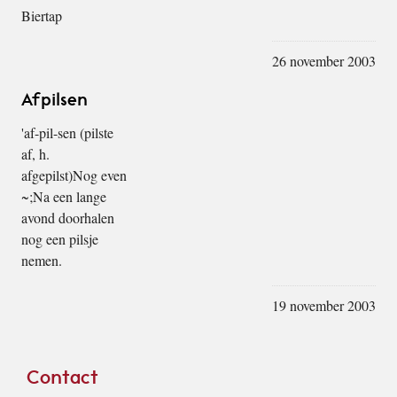
Biertap
26 november 2003
Afpilsen
'af-pil-sen (pilste
af, h.
afgepilst)Nog even
~;Na een lange
avond doorhalen
nog een pilsje
nemen.
19 november 2003
Footer
Contact