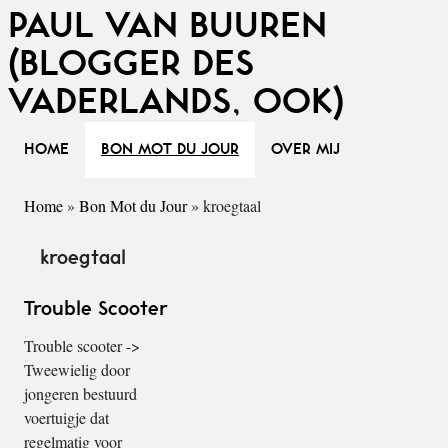
PAUL VAN BUUREN
(BLOGGER DES
VADERLANDS, OOK)
HOME
BON MOT DU JOUR
OVER MIJ
Home
»
Bon Mot du Jour
»
kroegtaal
kroegtaal
Trouble Scooter
Trouble scooter ->
Tweewielig door
jongeren bestuurd
voertuigje dat
regelmatig voor