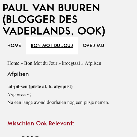
PAUL VAN BUUREN
(BLOGGER DES
VADERLANDS, OOK)
HOME
BON MOT DU JOUR
OVER MIJ
Home
»
Bon Mot du Jour
»
kroegtaal
»
Afpilsen
Afpilsen
'af-pil-sen (pilste af, h. afgepilst)
Nog even ~
;
Na een lange avond doorhalen nog een pilsje nemen.
Misschien Ook Relevant: