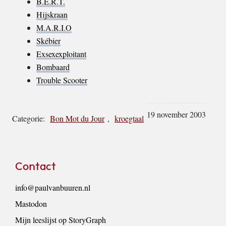
B.E.R.T.
Hijskraan
M.A.R.I.O
Skébier
Exsexexploitant
Bombaard
Trouble Scooter
19 november 2003
Categorie:
Bon Mot du Jour
,
kroegtaal
Footer
Contact
info@paulvanbuuren.nl
Mastodon
Mijn leeslijst op StoryGraph