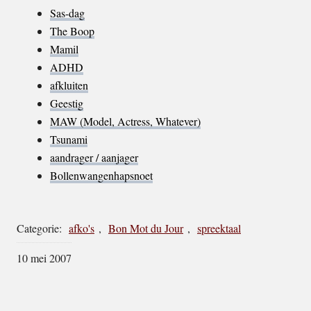
Sas-dag
The Boop
Mamil
ADHD
afkluiten
Geestig
MAW (Model, Actress, Whatever)
Tsunami
aandrager / aanjager
Bollenwangenhapsnoet
Categorie:
afko's
,
Bon Mot du Jour
,
spreektaal
10 mei 2007
Footer