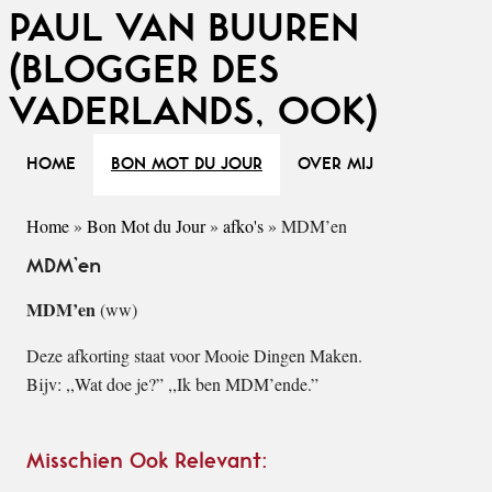
PAUL VAN BUUREN
(BLOGGER DES
VADERLANDS, OOK)
HOME
BON MOT DU JOUR
OVER MIJ
Home
»
Bon Mot du Jour
»
afko's
»
MDM’en
MDM’en
MDM’en
(ww)
Deze afkorting staat voor Mooie Dingen Maken.
Bijv: ,,Wat doe je?” ,,Ik ben MDM’ende.”
Misschien Ook Relevant: