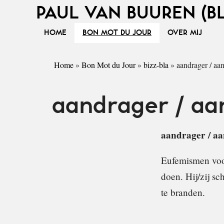
PAUL VAN BUUREN (B
HOME
BON MOT DU JOUR
OVER MIJ
Home
»
Bon Mot du Jour
»
bizz-bla
»
aandrager / aa
aandrager / aa
aandrager / aa
Eufemismen voor
doen. Hij/zij sc
te branden.