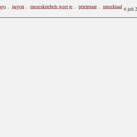
ingo
,
jargon
,
mozeskriebels weet je
,
prietpraat
,
spreektaal
6 juli