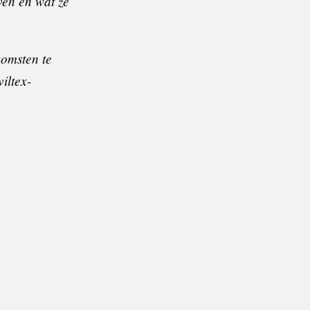
ven en wat ze
komsten te
iltex
-