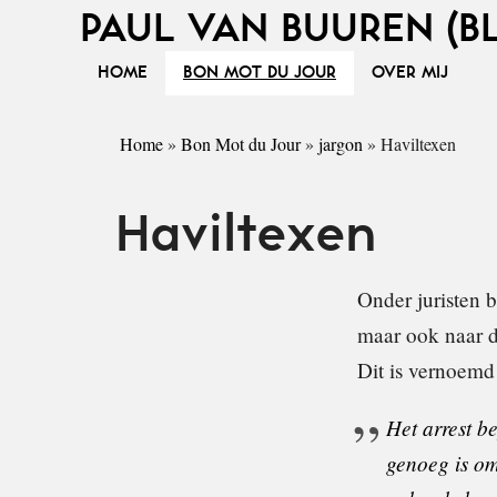
PAUL VAN BUUREN (B
HOME
BON MOT DU JOUR
OVER MIJ
Home
»
Bon Mot du Jour
»
jargon
»
Haviltexen
Haviltexen
Onder juristen 
maar ook naar d
Dit is vernoemd
Het arrest be
genoeg is om