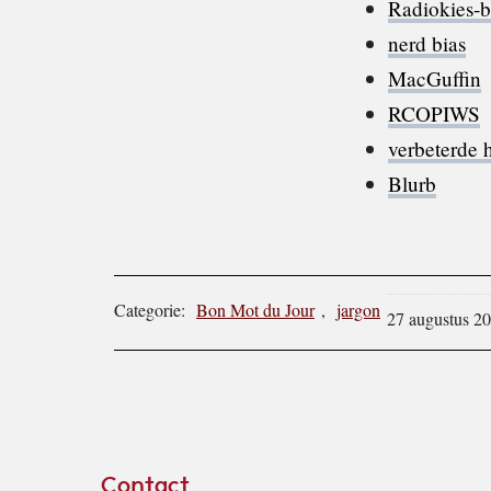
Radiokies-b
nerd bias
MacGuffin
RCOPIWS
verbeterde
Blurb
Categorie:
Bon Mot du Jour
,
jargon
27 augustus 2
Footer
Contact