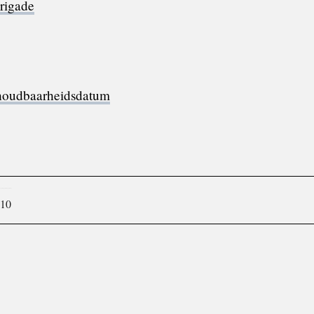
rigade
 houdbaarheidsdatum
010