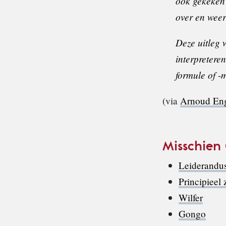
ook gekeken 
over en wee
Deze uitleg 
interpretere
formule of -m
(via
Arnoud Enge
Misschien
Leiderandu
Principieel 
Wilfer
Gongo