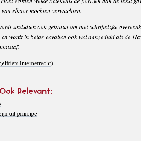
moet worden welke betekenis de partijen aan de tekst ga
r van elkaar mochten verwachten.
wordt sindsdien ook gebruikt om niet schriftelijke overeen
n en wordt in beide gevallen ook wel aangeduid als de
Hav
aatstaf.
lfriets Internetrecht
)
 Ook Relevant:
s
zijn uit principe