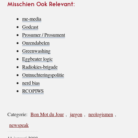
Misschien Ook Relevant:
me-media
Godcast
Prosumer / Prosument
Onrendabelen
Greenwashing
Eggbeater logic
Radiokies-brigade
Ontnuchteringspolitie
nerd bias
RCOPIWS
Categorie:
Bon Mot du Jour
,
jargon
,
neologismen
,
newspeak