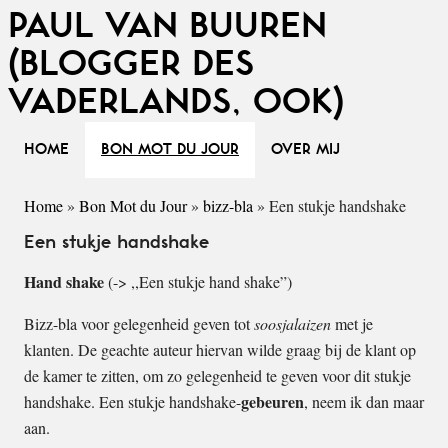
PAUL VAN BUUREN
(BLOGGER DES
VADERLANDS, OOK)
HOME
BON MOT DU JOUR
OVER MIJ
Home
»
Bon Mot du Jour
»
bizz-bla
»
Een stukje handshake
Een stukje handshake
Hand shake
(-> ,,Een stukje hand shake”)
Bizz-bla voor gelegenheid geven tot
soosjalaizen
met je
klanten. De geachte auteur hiervan wilde graag bij de klant op
de kamer te zitten, om zo gelegenheid te geven voor dit stukje
gebeuren
handshake. Een stukje handshake-
, neem ik dan maar
aan.