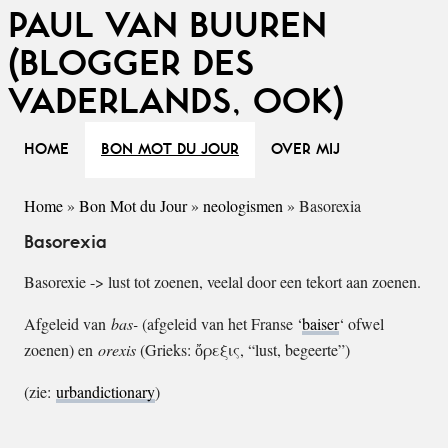
PAUL VAN BUUREN
(BLOGGER DES
VADERLANDS, OOK)
HOME
BON MOT DU JOUR
OVER MIJ
Home
»
Bon Mot du Jour
»
neologismen
»
Basorexia
Basorexia
Basorexie -> lust tot zoenen, veelal door een tekort aan zoenen.
Afgeleid van
bas-
(afgeleid van het Franse ‘
baiser
‘ ofwel
zoenen) en
orexis
(Grieks: ὄρεξις, “lust, begeerte”)
(zie:
urbandictionary
)