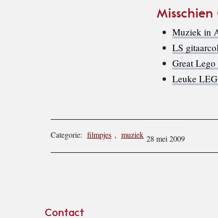
Misschien
Muziek in A
LS gitaarcol
Great Lego 
Leuke LEGO-
Categorie:
filmpjes
,
muziek
28 mei 2009
Footer
Contact