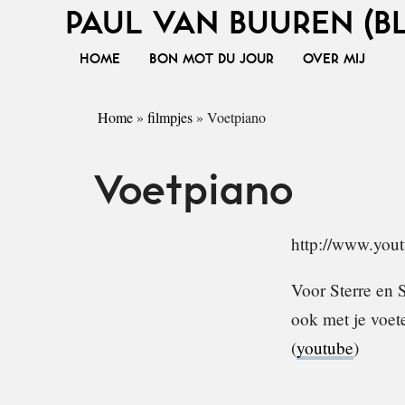
PAUL VAN BUUREN (B
HOME
BON MOT DU JOUR
OVER MIJ
Home
»
filmpjes
»
Voetpiano
Voetpiano
http://www.yo
Voor Sterre en S
ook met je voet
(
youtube
)