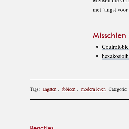
Mensen die Gri
met ‘angst voor 
Misschien
Coulrofobie
hexakosioih
Tags:
angsten
,
fobieen
,
modern leven
Categorie:
Lees
Reacties