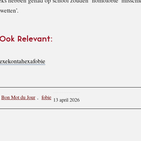
eks hebben gehad op school zouden ‘nomofobie’ misschie
wetten’.
 Ook Relevant:
exekontahexafobie
Bon Mot du Jour
,
fobie
13 april 2026