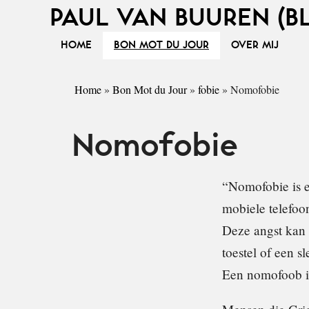
PAUL VAN BUUREN (B
HOME
BON MOT DU JOUR
OVER MIJ
Home
»
Bon Mot du Jour
»
fobie
»
Nomofobie
Nomofobie
“Nomofobie is e
mobiele telefoo
Deze angst kan 
toestel of een s
Een nomofoob i