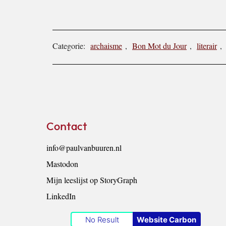
Categorie:
archaisme
,
Bon Mot du Jour
,
literair
,
Footer
Contact
info@paulvanbuuren.nl
Mastodon
Mijn leeslijst op StoryGraph
LinkedIn
No Result
Website Carbon