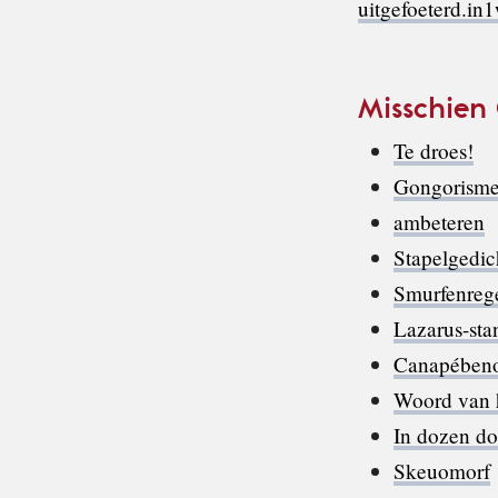
uitgefoeterd.in
Misschien
Te droes!
Gongorism
ambeteren
Stapelgedic
Smurfenreg
Lazarus-sta
Canapében
Woord van h
In dozen d
Skeuomorf