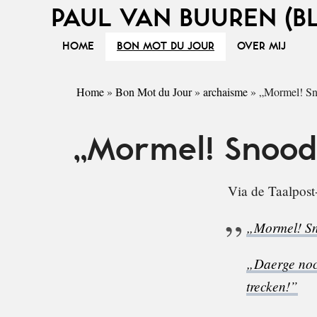
PAUL VAN BUUREN (B
HOME
BON MOT DU JOUR
OVER MIJ
Home
»
Bon Mot du Jour
»
archaisme
»
„Mormel! Sn
„Mormel! Snood
Via de Taalpost-
„Mormel! Sn
„Daerge noch
trecken!”