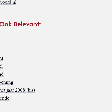
1woord.nl
 Ook Relevant:
e
ht
el
nd
oeming
et jaar 2008 (bis)
oende