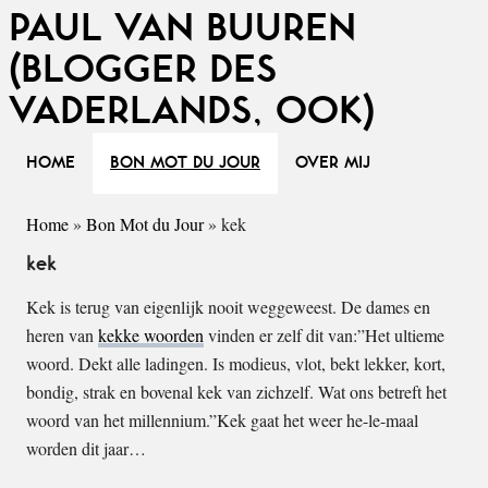
PAUL VAN BUUREN
(BLOGGER DES
VADERLANDS, OOK)
HOME
BON MOT DU JOUR
OVER MIJ
Home
»
Bon Mot du Jour
»
kek
kek
Kek is terug van eigenlijk nooit weggeweest. De dames en
heren van
kekke woorden
vinden er zelf dit van:”Het ultieme
woord. Dekt alle ladingen. Is modieus, vlot, bekt lekker, kort,
bondig, strak en bovenal kek van zichzelf. Wat ons betreft het
woord van het millennium.”Kek gaat het weer he-le-maal
worden dit jaar…