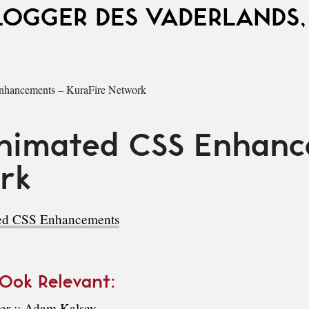
LOGGER DES VADERLANDS,
nhancements – KuraFire Network
Animated CSS Enhan
rk
ted CSS Enhancements
 Ook Relevant:
er :: Adam Kalsey