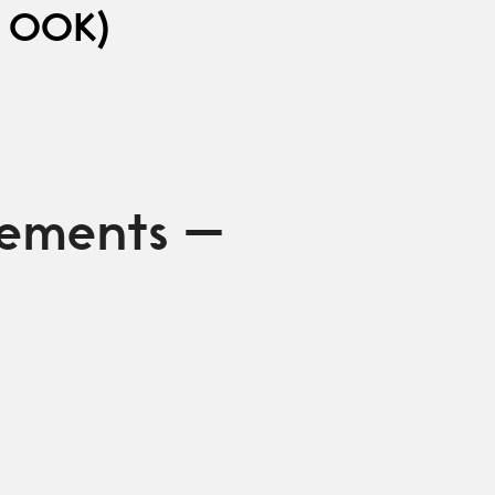
 OOK)
cements –