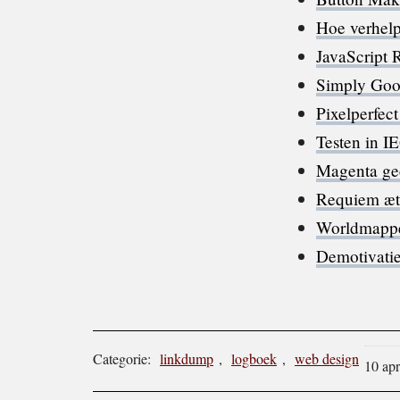
Hoe verhelp 
JavaScript 
Simply Goo
Pixelperfec
Testen in I
Magenta ge
Requiem æt
Worldmapper
Demotivatie
Categorie:
linkdump
,
logboek
,
web design
10 apr