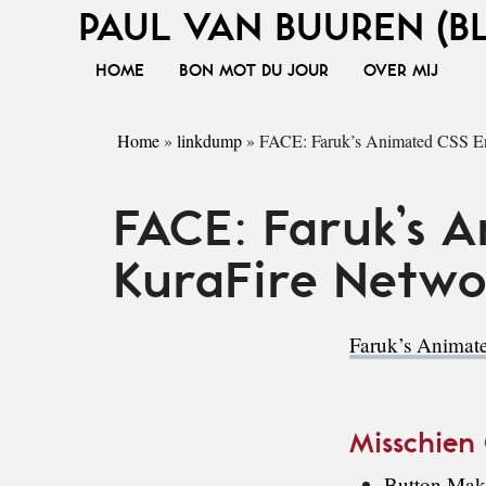
PAUL VAN BUUREN (B
HOME
BON MOT DU JOUR
OVER MIJ
Home
»
linkdump
»
FACE: Faruk’s Animated CSS E
FACE: Faruk’s 
KuraFire Netwo
Faruk’s Anima
Misschien
Button Mak